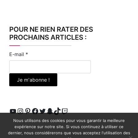
POUR NE RIEN RATER DES
PROCHAINS ARTICLES :
E-mail
*
YouTube
Instagram
Pinterest
Facebook
Twitter
Snapchat
TikTok
Twitch
Nous utilisons des cookies pour vous garantir la meilleure
expérience sur notre site. Si vous continuez à utiliser ce
dernier, nous considérerons que vous acceptez l'utilisation des