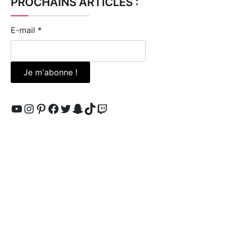
PROCHAINS ARTICLES :
E-mail
*
YouTube
Instagram
Pinterest
Facebook
Twitter
Snapchat
TikTok
Twitch