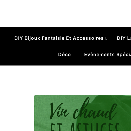
Le Ruban Zébr
Pelotes, breloques et gribouillages
DIY Bijoux Fantaisie Et Accessoires
DIY L
Déco
Evènements Spéci