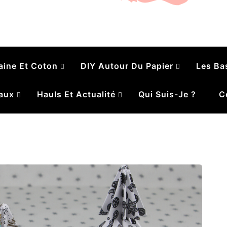
é
aine Et Coton
DIY Autour Du Papier
Les Ba
aux
Hauls Et Actualité
Qui Suis-Je ?
C