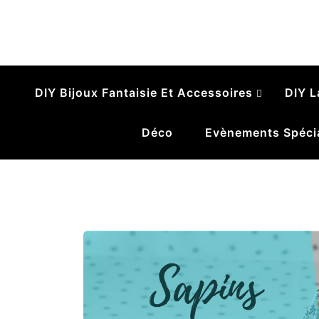
Le Ruban Zébr
Pelotes, breloques et gribouillages
DIY Bijoux Fantaisie Et Accessoires
DIY L
Déco
Evènements Spéci