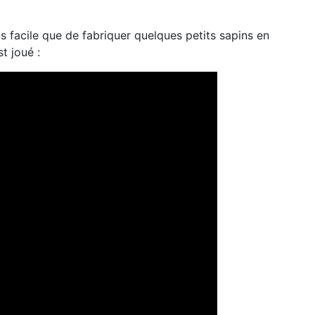
s facile que de fabriquer quelques petits sapins en
st joué :