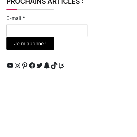
PROCHAINS ARTICLES :
E-mail
*
YouTube
Instagram
Pinterest
Facebook
Twitter
Snapchat
TikTok
Twitch