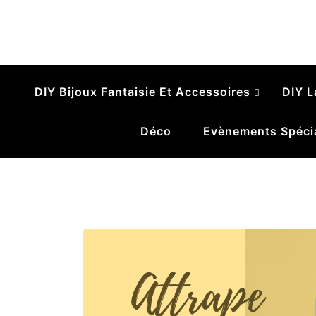
Le Ruban Zébr
Pelotes, breloques et gribouillages
DIY Bijoux Fantaisie Et Accessoires
DIY L
Déco
Evènements Spéci