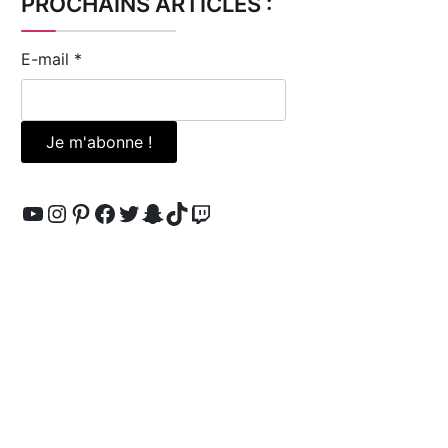
PROCHAINS ARTICLES :
E-mail
*
YouTube
Instagram
Pinterest
Facebook
Twitter
Snapchat
TikTok
Twitch