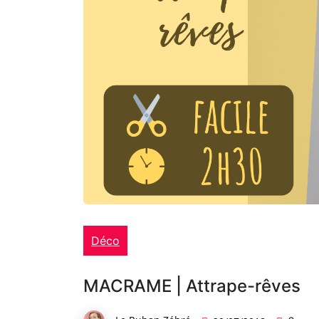
Déco
MACRAME | Attrape-rêves