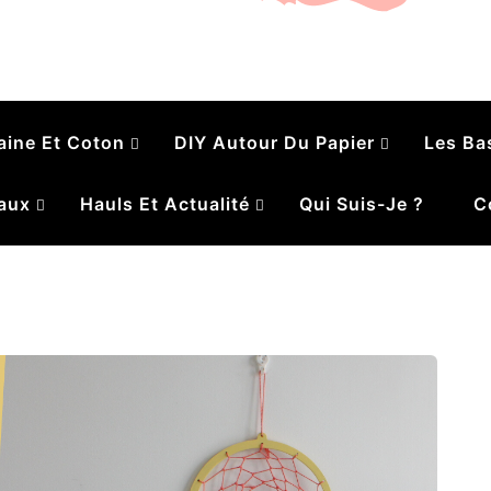
é
aine Et Coton
DIY Autour Du Papier
Les Ba
aux
Hauls Et Actualité
Qui Suis-Je ?
C