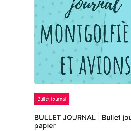
Bullet journal
BULLET JOURNAL | Bullet jou
papier