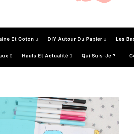
é
aine Et Coton
DIY Autour Du Papier
Les Ba
aux
Hauls Et Actualité
Qui Suis-Je ?
C