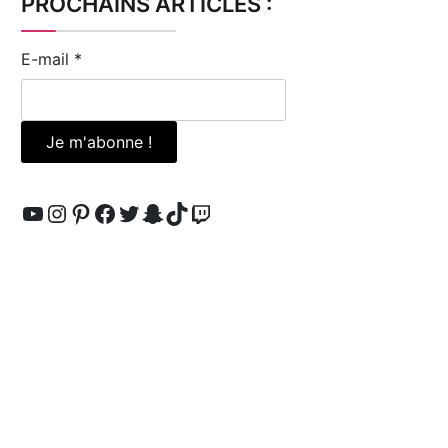
PROCHAINS ARTICLES :
E-mail
*
YouTube
Instagram
Pinterest
Facebook
Twitter
Snapchat
TikTok
Twitch