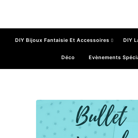
Le Ruban Zébr
Pelotes, breloques et gribouillages
DIY Bijoux Fantaisie Et Accessoires
DIY L
Déco
Evènements Spéci